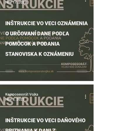
Nov 17, 2023
INŠTRUKCIE VO VECI OZNÁMENIA
O URČOVANÍ DANE PODĽA
POMÔCOK A PODANIA
STANOVISKA K OZNÁMENIU
Komposesorát Vojka
Nov 8, 2023
INŠTRUKCIE VO VECI DAŇOVÉHO
PRIZNANIA K DANI Z