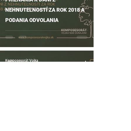
NEHNUTEĽNOSTÍ ZA ROK 2018 A
PODANIA ODVOLANIA
Komposesorát Vojka
May 3, 2023
INŠTRUKCIE VO VECI ODVOLANIA
PROTI POKUTE – ROZHODNUTÍ O
SPRÁVNOM DELIKTE