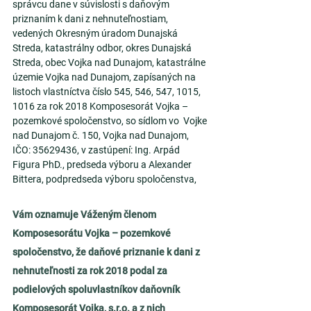
správcu dane v súvislosti s daňovým 
priznaním k dani z nehnuteľnostiam, 
vedených Okresným úradom Dunajská 
Streda, katastrálny odbor, okres Dunajská 
Streda, obec Vojka nad Dunajom, katastrálne 
územie Vojka nad Dunajom, zapísaných na 
listoch vlastníctva číslo 545, 546, 547, 1015, 
1016 za rok 2018 Komposesorát Vojka – 
pozemkové spoločenstvo, so sídlom vo  Vojke 
nad Dunajom č. 150, Vojka nad Dunajom, 
IČO: 35629436, v zastúpení: Ing. Arpád 
Figura PhD., predseda výboru a Alexander 
Bittera, podpredseda výboru spoločenstva,
Vám oznamuje Váženým členom 
Komposesorátu Vojka – pozemkové 
spoločenstvo, že daňové priznanie k dani z 
nehnuteľnosti za rok 2018 podal za 
podielových spoluvlastníkov daňovník 
Komposesorát Vojka, s.r.o. a z nich 