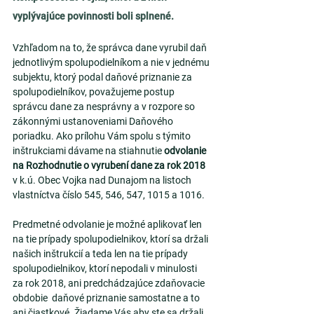
vyplývajúce povinnosti boli splnené.
Vzhľadom na to, že správca dane vyrubil daň 
jednotlivým spolupodielníkom a nie v jednému 
subjektu, ktorý podal daňové priznanie za 
spolupodielníkov, považujeme postup 
správcu dane za nesprávny a v rozpore so 
zákonnými ustanoveniami Daňového 
poriadku. Ako prílohu Vám spolu s týmito 
inštrukciami dávame na stiahnutie 
odvolanie 
na Rozhodnutie o vyrubení dane za rok 2018 
v k.ú. Obec Vojka nad Dunajom na listoch 
vlastníctva číslo 545, 546, 547, 1015 a 1016.
Predmetné odvolanie je možné aplikovať len 
na tie prípady spolupodielnikov, ktorí sa držali 
našich inštrukcií a teda len na tie prípady 
spolupodielnikov, ktorí nepodali v minulosti  
za rok 2018, ani predchádzajúce zdaňovacie 
obdobie  daňové priznanie samostatne a to 
ani čiastkové. Žiadame Vás aby ste sa držali 