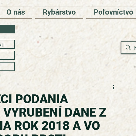
O nás
Rybárstvo
Poľovníctvo
vu
ECI PODANIA
 VYRUBENÍ DANE Z
A ROK 2018 A VO