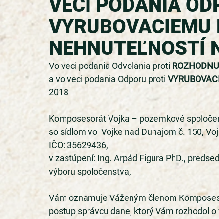
VECI PODANIA OD
VYRUBOVACIEMU 
NEHNUTEĽNOSTÍ N
Vo veci podania Odvolania proti 
ROZHODNU
a vo veci podania Odporu proti 
VYRUBOVAC
2018 
Komposesorát Vojka – pozemkové spoločen
so sídlom vo  Vojke nad Dunajom č. 150, Vo
IČO: 35629436, 
v zastúpení: Ing. Arpád Figura PhD., predse
výboru spoločenstva, 
Vám oznamuje Váženým členom Komposesor
postup správcu dane, ktorý Vám rozhodol o