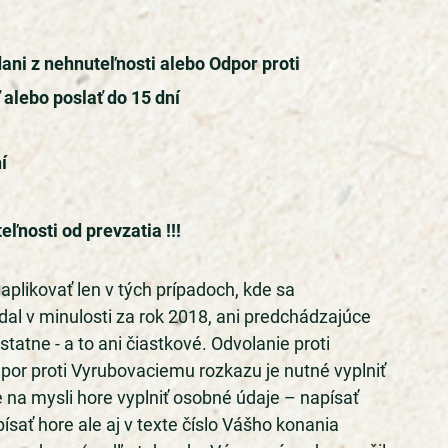
ani z nehnuteľnosti alebo Odpor proti 
alebo poslať do 15 dní 
í 
ľnosti od prevzatia !!!
likovať len v tých prípadoch, kde sa 
odal v minulosti za rok 2018, ani predchádzajúce 
tne - a to ani čiastkové. Odvolanie proti 
por proti Vyrubovaciemu rozkazu je nutné vyplniť 
na mysli hore vyplniť osobné údaje – napísať 
ísať hore ale aj v texte číslo Vášho konania 