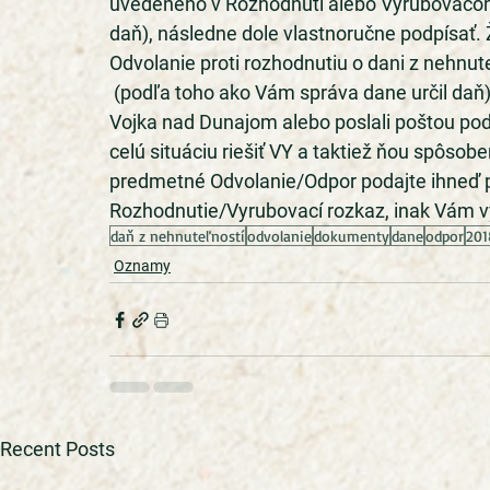
uvedeného v Rozhodnutí alebo Vyrubovacom 
daň), následne dole vlastnoručne podpísať. Ž
Odvolanie proti rozhodnutiu o dani z nehnu
 (podľa toho ako Vám správa dane určil daň
Vojka nad Dunajom alebo poslali poštou podľ
celú situáciu riešiť VY a taktiež ňou spôsobe
predmetné Odvolanie/Odpor podajte ihneď 
Rozhodnutie/Vyrubovací rozkaz, inak Vám vyp
daň z nehnuteľností
odvolanie
dokumenty
dane
odpor
201
Oznamy
Recent Posts