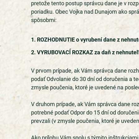
pretože tento postup správcu dane je v ro
poriadku. Obec Vojka nad Dunajom ako spr
spôsobmi:
1. ROZHODNUTIE o vyrubení dane z nehnuteľ
2. VYRUBOVACĺ ROZKAZ za daň z nehnuteľn
V prvom prípade, ak Vám správca dane rozh
podať Odvolanie do 30 dní od doručenia a te
zmysle poučenia, ktoré je uvedené na posle
V druhom prípade, ak Vám správca dane roz
potrebné podať Odpor do 15 dní od doručeni
prevzali (v zmysle poučenia, ktoré je uvede
Ako prílohu Vám spolu s týmito inštrukciam