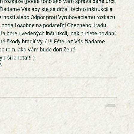
rozkaze (podľa toho ako Vám správa dane určil 
iadame Vás aby ste sa držali týchto inštrukcií a 
teľnosti alebo Odpor proti Vyrubovaciemu rozkazu 
) podali osobne na podateľni Obecného úradu 
a hore uvedených inštrukcií, inak budete povinní 
né škody hradiť Vy. ( !!! Ešte raz Vás žiadame 
po tom, ako Vám bude doručené 
rší lehota!!! )
8