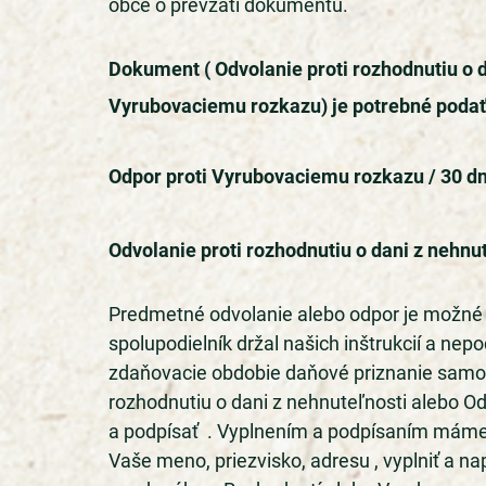
obce o prevzatí dokumentu. 
Dokument ( Odvolanie proti rozhodnutiu o d
Vyrubovaciemu rozkazu) je potrebné podať 
Odpor proti Vyrubovaciemu rozkazu / 30 dn
Odvolanie proti rozhodnutiu o dani z nehnute
Predmetné odvolanie alebo odpor je možné ap
spolupodielník držal našich inštrukcií a nep
zdaňovacie obdobie daňové priznanie samosta
rozhodnutiu o dani z nehnuteľnosti alebo Od
a podpísať  . Vyplnením a podpísaním máme 
Vaše meno, priezvisko, adresu , vyplniť a nap