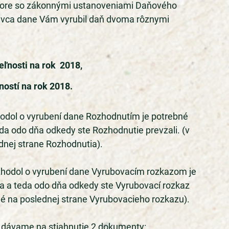
zpore so zákonnými ustanoveniami Daňového 
ávca dane Vám vyrubil daň dvoma rôznymi 
nosti na rok  2018,
ostí na rok 2018.
odol o vyrubení dane Rozhodnutím je potrebné 
da odo dňa odkedy ste Rozhodnutie prevzali. (v 
dnej strane Rozhodnutia).
hodol o vyrubení dane Vyrubovacím rozkazom je 
a a teda odo dňa odkedy ste Vyrubovací rozkaz 
né na poslednej strane Vyrubovacieho rozkazu).  
i dávame na stiahnutie 2 dokumenty: 