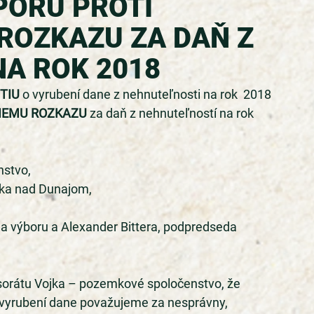
PORU PROTI
ROZKAZU ZA DAŇ Z
A ROK 2018
TIU
 o vyrubení dane z nehnuteľnosti na rok  2018 
IEMU ROZKAZU
 za daň z nehnuteľností na rok 
stvo, 
jka nad Dunajom, 
da výboru a Alexander Bittera, podpredseda 
átu Vojka – pozemkové spoločenstvo, že 
 vyrubení dane považujeme za nesprávny, 